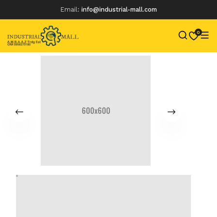
Email:
info@industrial-mall.com
0
Skip
to
content