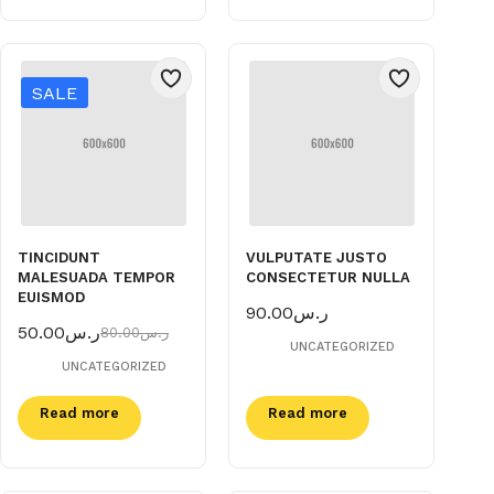
SALE
TINCIDUNT
VULPUTATE JUSTO
MALESUADA TEMPOR
CONSECTETUR NULLA
EUISMOD
90.00
ر.س
50.00
ر.س
80.00
ر.س
Original
Current
UNCATEGORIZED
price
price
UNCATEGORIZED
was:
is:
ر.س80.00.
ر.س50.00.
Read more
Read more